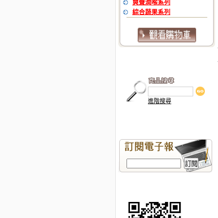
爽聲潤喉系列
綜合蔬果系列
進階搜尋