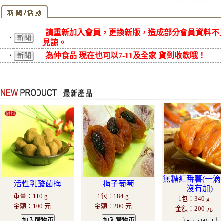
請重新加入會員，更換新版，造成部分會員資料不
‧
見諒。
為仲食品 現在也可以7-11及全家 貨到收款哦！
‧
無糖紅番薯(一
活性乳酸菌梅
梅子葡萄
沒有加)
重量
：
110 g
1包
：
184 g
1包
：
340 g
金額
：
100 元
金額
：
200 元
金額
：
200 元