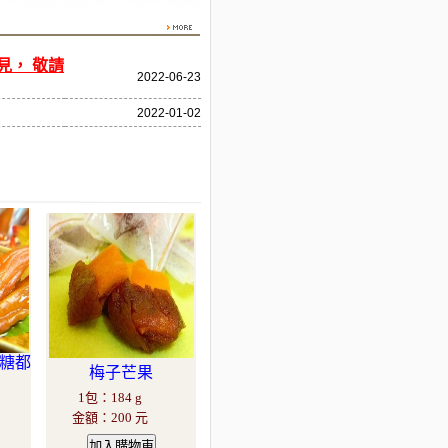
見， 敬請
2022-06-23
2022-01-02
滴糖都
梅子芒果
1包
：
184 g
金額
：
200 元