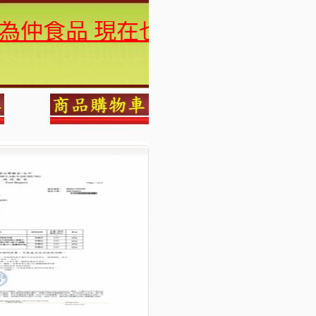
為仲食品 現在也可以7-11及全家
！
！
！
！