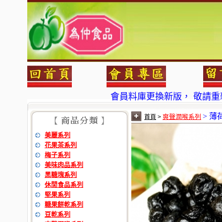
會員料庫更換新版， 敬請重
為仲食品 現在也可以
7-11
及
> 薄
爽聲潤喉系列
首頁
>
會員料庫更換新版， 敬請重
美麗系列
為仲食品 現在也可以
7-11
及
花果茶系列
梅子系列
美味肉品系列
黑糖塊系列
休閒食品系列
堅果系列
糖果餅乾系列
豆乾系列