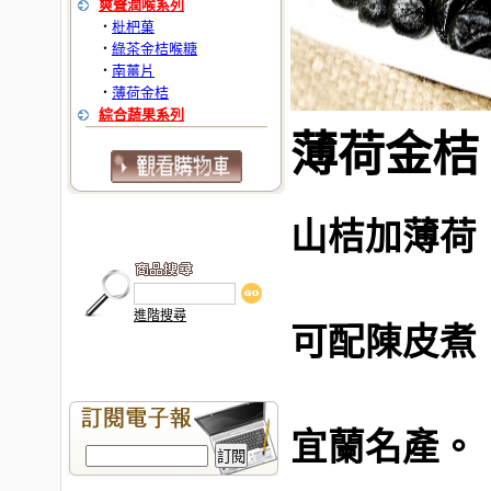
爽聲潤喉系列
枇杷菓
‧
綠茶金桔喉糖
‧
南薑片
‧
薄荷金桔
‧
綜合蔬果系列
薄荷金桔
山桔加薄荷
進階搜尋
可配陳皮煮
宜蘭名產。