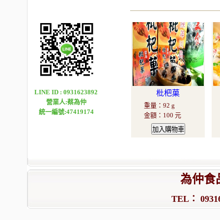
LINE ID : 0931623892
枇杷菓
營業人:蔡為仲
重量
：
92 g
統一編號:47419174
金額
：
100 元
為仲食
TEL： 09316