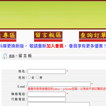
料庫更換新版， 敬請重新
加入會員
， 會員享有更多優惠
品 現在也可以
7-11
及
全家
貨到收款，24小時收件更方便
> 留 言 板
首頁
料庫更換新版， 敬請重新
加入會員
， 會員享有更多優惠
品 現在也可以
7-11
及
全家
貨到收款，24小時收件更方便
姓 名：
*
性 別：
女
男
*
E-mail：
盡量勿使用會檔信的yahoo、pchome信箱，以免收不到訂購訊
聯 絡 電 話：
*
行 動 電 話：