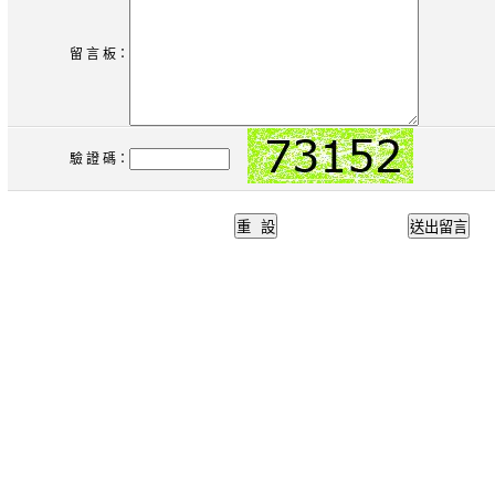
留 言 板：
驗 證 碼：