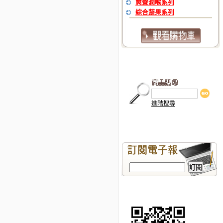
爽聲潤喉系列
綜合蔬果系列
進階搜尋