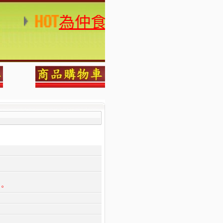
為仲食品 現在也可以7-
！
！
！
！
息。