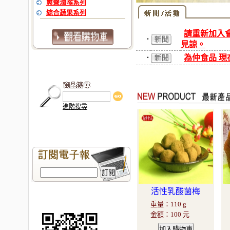
爽聲潤喉系列
綜合蔬果系列
請重新加入
‧
見諒。
為仲食品 現
‧
進階搜尋
活性乳酸菌梅
重量
：
110 g
金額
：
100 元