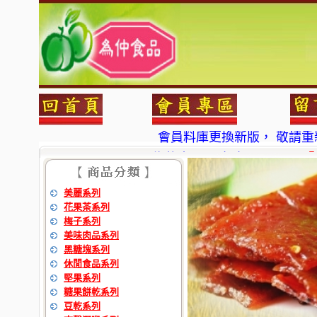
會員料庫更換新版， 敬請重
為仲食品 現在也可以
7-11
及
會員料庫更換新版， 敬請重
為仲食品 現在也可以
7-11
及
美麗系列
花果茶系列
梅子系列
美味肉品系列
黑糖塊系列
休閒食品系列
堅果系列
糖果餅乾系列
豆乾系列